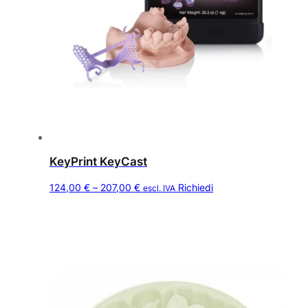
KeyPrint KeyCast
Q
F
124,00
€
–
207,00
€
Richiedi
escl. IVA
u
a
e
s
s
c
t
i
o
a
p
d
r
o
i