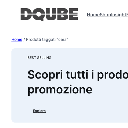
Vai
al
Home
Shop
Insight
contenuto
Home
/ Prodotti taggati “cera”
BEST SELLING
Scopri tutti i prodo
promozione
Esplora