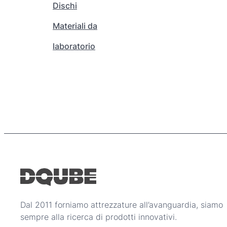
Dischi
r
e
€
Materiali da
s
laboratorio
c
e
l
t
e
n
e
l
l
a
p
a
g
i
Dal 2011 forniamo attrezzature all’avanguardia, siamo
n
sempre alla ricerca di prodotti innovativi.