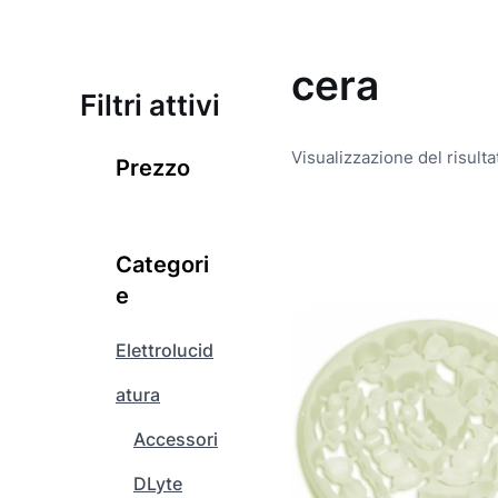
cera
Filtri attivi
Visualizzazione del risulta
Prezzo
Q
u
Categori
e
e
s
t
Elettrolucid
o
atura
p
r
Accessori
o
d
DLyte