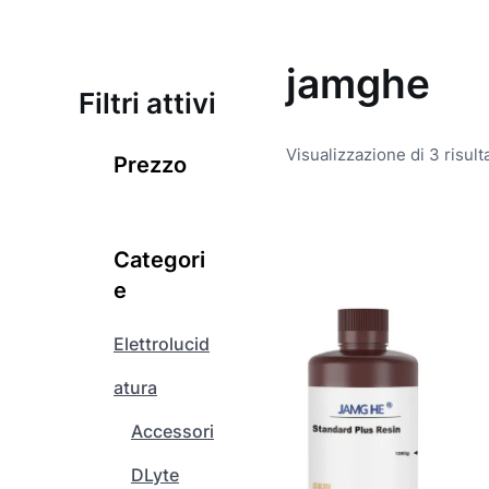
jamghe
Filtri attivi
Visualizzazione di 3 risulta
Prezzo
Q
u
Categori
e
e
s
t
Elettrolucid
o
atura
p
r
Accessori
o
d
DLyte