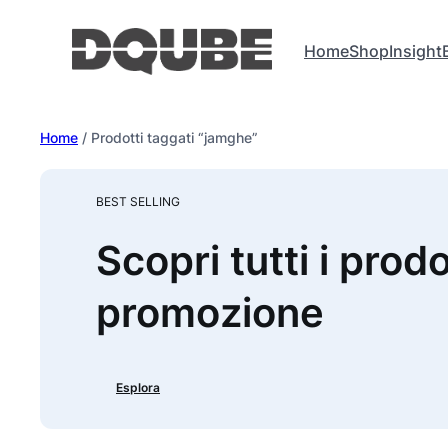
Vai
al
Home
Shop
Insight
contenuto
Home
/ Prodotti taggati “jamghe”
BEST SELLING
Scopri tutti i prodo
promozione
Esplora