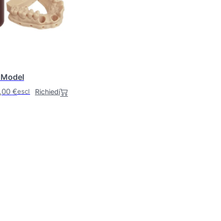
 Model
,00
€
Richiedi
escl. IVA