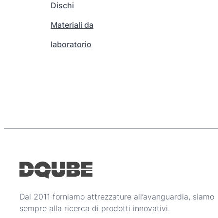
Dischi
r
,
e
0
Materiali da
s
0
laboratorio
c
e
€
l
t
e
n
e
l
l
a
p
a
g
i
Dal 2011 forniamo attrezzature all’avanguardia, siamo
n
sempre alla ricerca di prodotti innovativi.