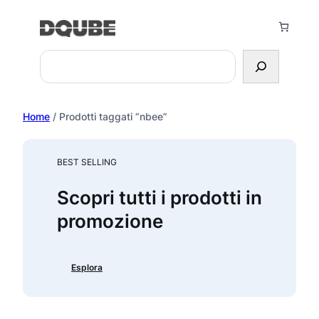
Vai
al
contenuto
Search
Home
/ Prodotti taggati “nbee”
BEST SELLING
Scopri tutti i prodotti in
promozione
Esplora