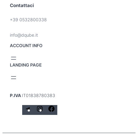
e
:
Contattaci
e
3
r
7
+39 0532800338
a
5
:
,
info@dqube.it
3
2
9
5
ACCOUNT INFO
5
,
€
LANDING PAGE
0
.
0
€
P.IVA
IT01838780383
.
T
I
F
e
n
a
l
s
c