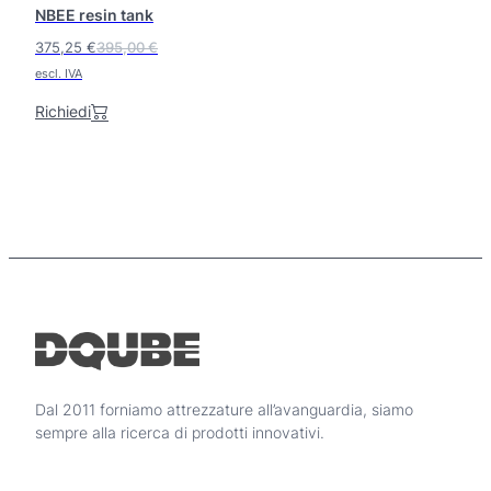
NBEE resin tank
375,25
€
395,00
€
I
I
escl. IVA
l
l
Richiedi
p
p
r
r
e
e
z
z
z
z
o
o
o
a
r
t
i
t
g
u
i
a
Dal 2011 forniamo attrezzature all’avanguardia, siamo
n
l
sempre alla ricerca di prodotti innovativi.
a
e
l
è