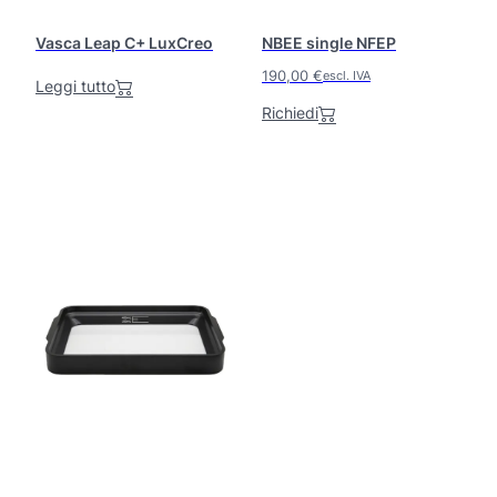
Vasca Leap C+ LuxCreo
NBEE single NFEP
190,00
€
escl. IVA
Leggi tutto
Richiedi