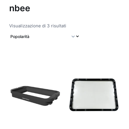
nbee
P
Visualizzazione di 3 risultati
o
p
o
l
a
r
i
t
à