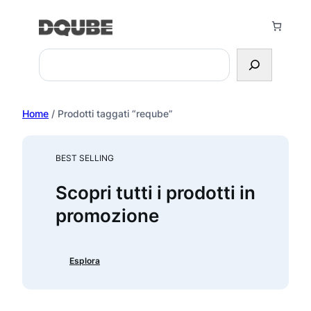
Vai
al
contenuto
Search
Home
/ Prodotti taggati “reqube”
BEST SELLING
Scopri tutti i prodotti in
promozione
Esplora