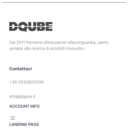
d
p
o
r
t
e
t
z
o
z
h
o
a
Dal 2011 forniamo attrezzature all’avanguardia, siamo
p
:
sempre alla ricerca di prodotti innovativi.
i
d
ù
a
v
2
Contattaci
a
.
r
9
i
+39 0532800338
9
a
n
0
info@dqube.it
t
,
i
ACCOUNT INFO
0
.
0
L
e
LANDING PAGE
€