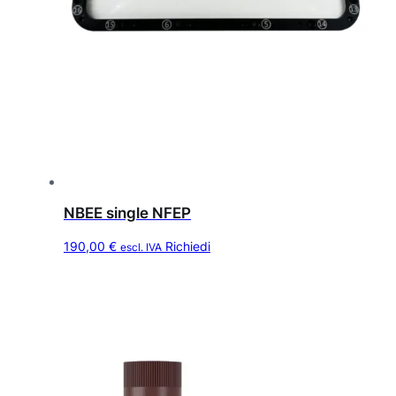
e
:
e
2
r
.
a
5
:
0
6
0
.
,
5
0
0
0
0
NBEE single NFEP
,
€
190,00
€
Richiedi
escl. IVA
0
.
0
€
.