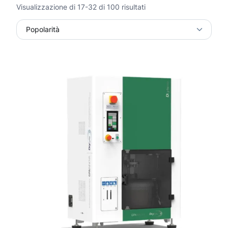
P
Visualizzazione di 17-32 di 100 risultati
o
p
o
l
a
r
i
t
à